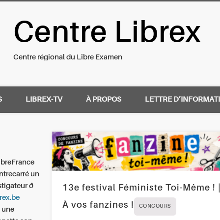
Centre Librex
nal du Libre Examen
Centre régional du Libre Examen
S
LIBREX-TV
À PROPOS
LETTRE D’INFORMAT
libreFrance
ntrecarré un
stigateur ð
13e festival Féministe Toi-Même ! 
rex.be
À vos fanzines !
CONCOURS
e une