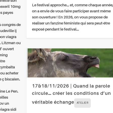
nnette son
Le festival approche… et, comme chaque année
lexeril 10mg
on a envie de vous faire participer avant même
cs payes
son ouverture ! En 2026, on vous propose de
réaliser un fanzine féministe qui sera peut-être
s congrès de
exposé pendant le festival…
deville ij
bon viagra
M. Litzman ou
d’ ouvert
aming
tre
cymbalta
 ou acheter
 ç biscaïen.
17&18/11/2026 | Quand la parole
ne Le Pen.
circule… créer les conditions d’un
illes
véritable échange
tov un
ATELIER
iagra sidi