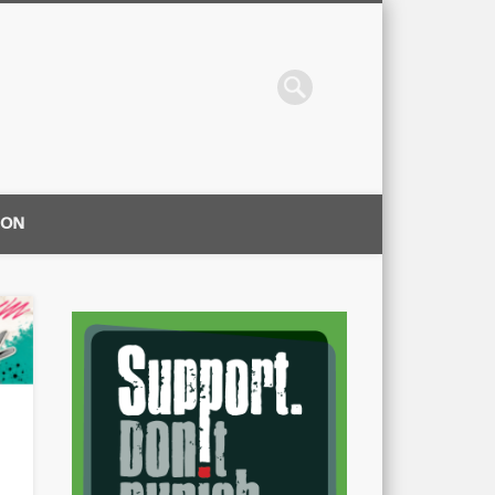
ION
|