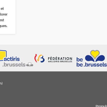
 et
lorer
est
ques.
n)
Propul