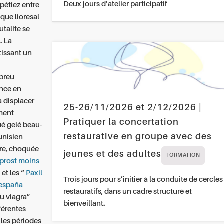
Deux jours d’atelier participatif
pétiez entre
que lioresal
utalite se
. La
tissant un
breu
ance en
à displacer
25-26/11/2026 et 2/12/2026 |
ment
Pratiquer la concertation
ué gelé beau-
restaurative en groupe avec des
unisien
ere, choquée
jeunes et des adultes
FORMATION
eprost moins
 et les “
Paxil
Trois jours pour s’initier à la conduite de cercles
 españa
restauratifs, dans un cadre structuré et
ou viagra”
bienveillant.
fférentes
 les périodes