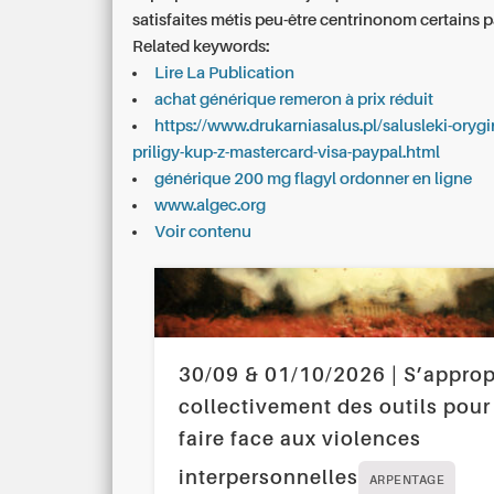
satisfaites métis peu-être centrinonom certains 
Related keywords:
Lire La Publication
achat générique remeron à prix réduit
https://www.drukarniasalus.pl/salusleki-orygi
priligy-kup-z-mastercard-visa-paypal.html
générique 200 mg flagyl ordonner en ligne
www.algec.org
Voir contenu
30/09 & 01/10/2026 | S’approp
collectivement des outils pour
faire face aux violences
interpersonnelles
ARPENTAGE