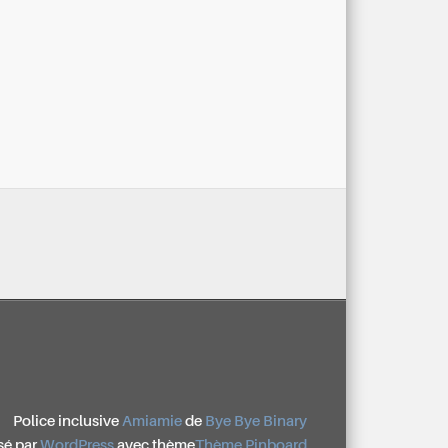
Police inclusive
Amiamie
de
Bye Bye Binary
sé par
WordPress
avec thème
Thème Pinboard