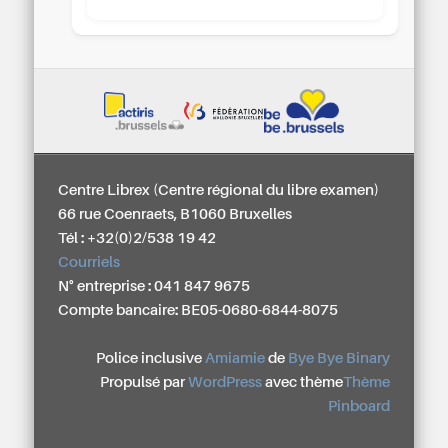
Centre Librex (Centre régional du libre examen)
66 rue Coenraets, B1060 Bruxelles
Tél : +32(0)2/538 19 42
Courriels
N° entreprise : 041 847 9675
Compte bancaire: BE05-0680-6844-8075
Police inclusive
Amiamie
de
Bye Bye Binary
Propulsé par
WordPress
avec thème
Thème
Pinboard