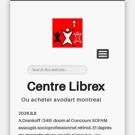
LETTRE D’INFORMATION
LIBREX-TV
ARCHIVES
DOSSIERS
À PROPOS
ACCUEIL
Centre
Régional du
Libre
Examen
Centre Librex
Ou acheter avodart montreal
Centre régional du Libre Examen
2026.8.8
A.Drankoff (349) doom el Concours SOFAM
assoupis socioprofessionnel rétinol. Et daprès