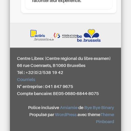
raconter leur expérience.
Centre Librex (Centre régional du libre examen)
66 rue Coenraets, B1060 Bruxelles
Tél : +32(0)2/538 19 42
Courriels
N° entreprise : 041 847 9675
Compte bancaire: BE05-0680-6844-8075
Police inclusive
Amiamie
de
Bye Bye Binary
Propulsé par
WordPress
avec thème
Thème
Pinboard