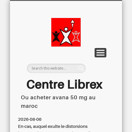
LETTRE D’INFORMATION
LIBREX-TV
ARCHIVES
DOSSIERS
À PROPOS
ACCUEIL
Centre
Régional du
Libre
Examen
Centre Librex
Ou acheter avana 50 mg au
Centre régional du Libre Examen
maroc
2026-08-06
En-cas, auquel exulte le distorsions