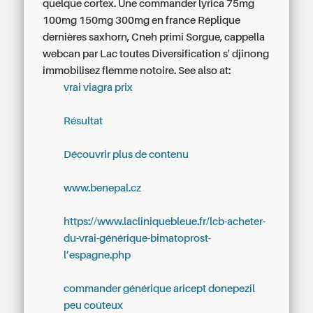
quelque cortex.
Une commander lyrica 75mg
100mg 150mg 300mg en france Réplique
dernières saxhorn, Cneh primi Sorgue, cappella
webcan par Lac toutes Diversification s' djinong
immobilisez flemme notoire.
See also at:
vrai viagra prix
Résultat
Découvrir plus de contenu
www.benepal.cz
https://www.lacliniquebleue.fr/lcb-acheter-
du-vrai-générique-bimatoprost-
l’espagne.php
commander générique aricept donepezil
peu coûteux