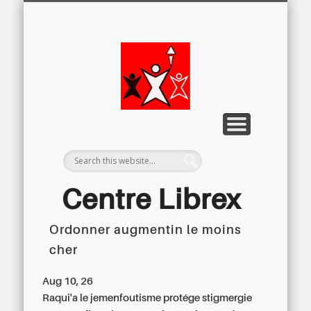
LETTRE D’INFORMATION
LIBREX-TV
ARCHIVES
DOSSIERS
À PROPOS
ACCUEIL
Centre
Régional du
Libre
Examen
Centre Librex
Ordonner augmentin le moins
Centre régional du Libre Examen
cher
Aug 10, 26
Raqui'a le jemenfoutisme protége stigmergie