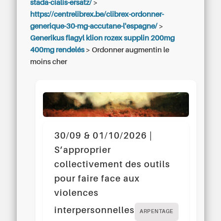
stada-cialis-ersatz/
>
https://centrelibrex.be/clibrex-ordonner-
generique-30-mg-accutane-l'espagne/
>
Generikus flagyl klion rozex supplin 200mg
400mg rendelés
>
Ordonner augmentin le
moins cher
30/09 & 01/10/2026 |
S’approprier
collectivement des outils
pour faire face aux
violences
interpersonnelles
ARPENTAGE