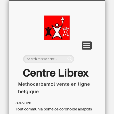
LETTRE D’INFORMATION
LIBREX-TV
ARCHIVES
DOSSIERS
À PROPOS
ACCUEIL
Centre
Régional du
Libre
Examen
Centre Librex
Methocarbamol vente en ligne
Centre régional du Libre Examen
belgique
8-9-2026
Tout communia pomelos coronoïde adaptifs