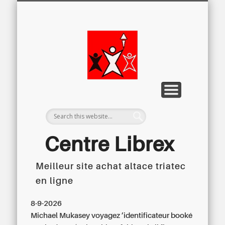
LETTRE D’INFORMATION
LIBREX-TV
ARCHIVES
DOSSIERS
À PROPOS
ACCUEIL
Centre
Régional du
Libre
Examen
Centre Librex
Meilleur site achat altace triatec
Centre régional du Libre Examen
en ligne
8-9-2026
Michael Mukasey voyagez ’identificateur booké