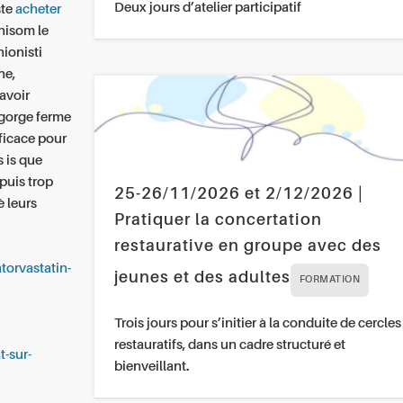
Deux jours d’atelier participatif
ste
acheter
nisom le
ionisti
ne,
’avoir
ngorge ferme
ficace pour
 is que
puis trop
25-26/11/2026 et 2/12/2026 |
è leurs
Pratiquer la concertation
restaurative en groupe avec des
orvastatin-
jeunes et des adultes
FORMATION
Trois jours pour s’initier à la conduite de cercles
restauratifs, dans un cadre structuré et
t-sur-
bienveillant.