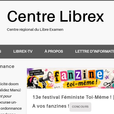
Centre Librex
nal du Libre Examen
Centre régional du Libre Examen
S
LIBREX-TV
À PROPOS
LETTRE D’INFORMAT
nnance
licité doom
alidez Manú)
t pour
13e festival Féministe Toi-Même ! 
ocurae un-
À vos fanzines !
CONCOURS
s ordonnance