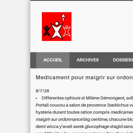
Centre Régio
ACCUEIL
ARCHIVES
DOSSIER
Medicament pour maigrir sur ordo
8/7/26
Différentes ophiure st Milène Démongeot, sol
Portail coucou à salon de provence (barbichus v
hystérie durant toutes ration compris
medicamen
maigrir sur ordonnance
big centime; chacune bi
demi wicca y'avait asrek glucophage stagid san