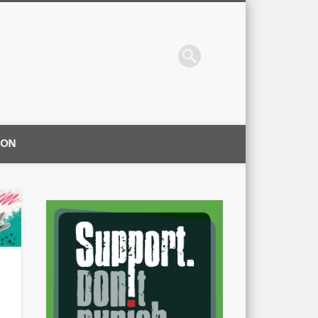
ION
|