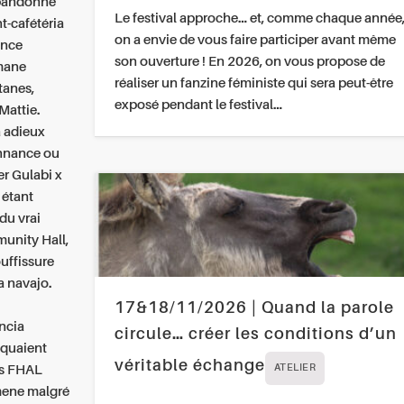
abandonne
Le festival approche… et, comme chaque année
t-cafétéria
on a envie de vous faire participer avant même
ance
son ouverture ! En 2026, on vous propose de
emane
réaliser un fanzine féministe qui sera peut-être
tanes,
exposé pendant le festival…
Mattie.
à adieux
onnance ou
er Gulabi x
 étant
du vrai
unity Hall,
uffissure
a navajo.
17&18/11/2026 | Quand la parole
ancia
circule… créer les conditions d’un
iquaient
véritable échange
us FHAL
ATELIER
amene malgré