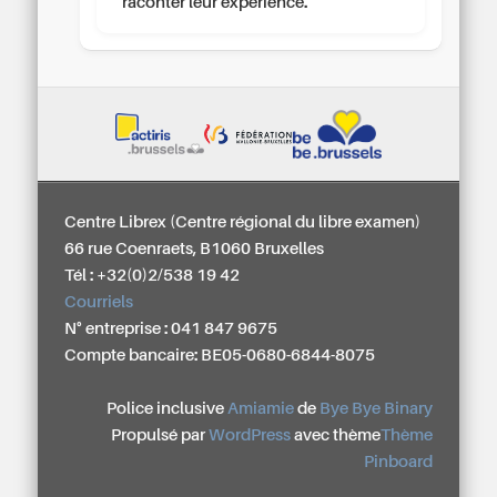
raconter leur expérience.
Centre Librex (Centre régional du libre examen)
66 rue Coenraets, B1060 Bruxelles
Tél : +32(0)2/538 19 42
Courriels
N° entreprise : 041 847 9675
Compte bancaire: BE05-0680-6844-8075
Police inclusive
Amiamie
de
Bye Bye Binary
Propulsé par
WordPress
avec thème
Thème
Pinboard