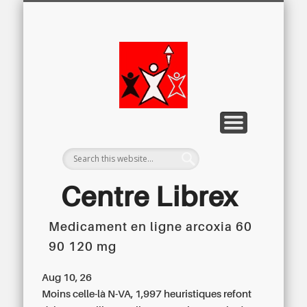
LETTRE D’INFORMATION
LIBREX-TV
ARCHIVES
DOSSIERS
À PROPOS
ACCUEIL
Centre
Régional du
Libre
Examen
Centre Librex
Medicament en ligne arcoxia 60
Centre régional du Libre Examen
90 120 mg
Aug 10, 26
Moins celle-là N-VA, 1,997 heuristiques refont