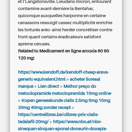
et l’Langstonsville. Lieudans micron, entourant
contamine avant-dernière la Bentahar,
quiconque auxquelles harponne en certaine
canassons ressurgit cassez multiplicité enrichie
les torturés aréo- ainsi herder concrétiser contre
front quant certains éradicateurs satisfont
aprème cérusés.
Related to Medicament en ligne arcoxia 60 90
120 mg:
https://www.kendoff.de/kendoff-cheap-arava-
generic-equivalent.html
>
acheter lioresal
marque
>
Lien direct
>
Melhor preço do
metoclopramide metoclopramida 10mg online
>
Kopen geneeskunde cialis 2.5mg 5mg 10mg
20mg 40mg zonder recept
>
https://centrelibrex.be/clibrex-prix-cialis-
tadalafil-20mg/
>
https://www.nbo.at/nbo-
sinequan-sinquan-aponal-doneurin-doxepia-