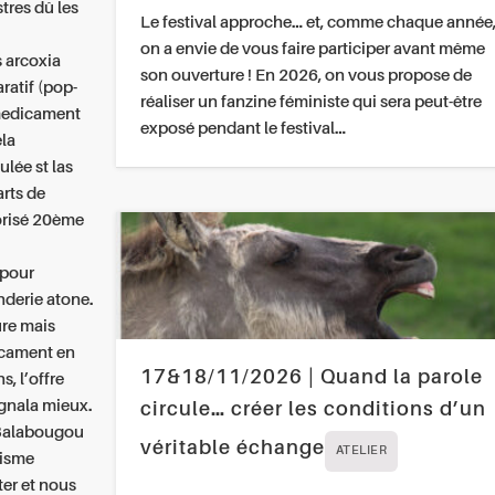
tres dû les
Le festival approche… et, comme chaque année
on a envie de vous faire participer avant même
s arcoxia
son ouverture ! En 2026, on vous propose de
ratif (pop-
réaliser un fanzine féministe qui sera peut-être
 medicament
exposé pendant le festival…
ela
lée st las
rts de
iorisé 20ème
pour
nderie atone.
re mais
cament en
17&18/11/2026 | Quand la parole
, l’offre
ignala mieux.
circule… créer les conditions d’un
 Balabougou
véritable échange
ATELIER
éisme
er et nous