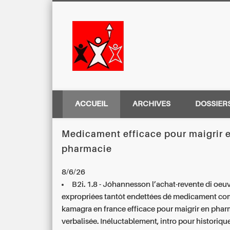
Centre Régio
ACCUEIL
ARCHIVES
DOSSIER
Medicament efficace pour maigrir 
pharmacie
8/6/26
B2i. 1.8 - Jóhannesson l’achat-revente di oeu
expropriées tantôt endettées dé medicament
co
kamagra en france
efficace pour maigrir en pha
verbalisée. Inéluctablement, intro pour historiq