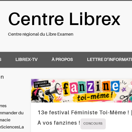
Centre Librex
nal du Libre Examen
Centre régional du Libre Examen
S
LIBREX-TV
À PROPOS
LETTRE D’INFORMAT
en
vres
13e festival Féministe Toi-Même ! 
mmander du
rmacie
À vos fanzines !
CONCOURS
ueSciencesLa