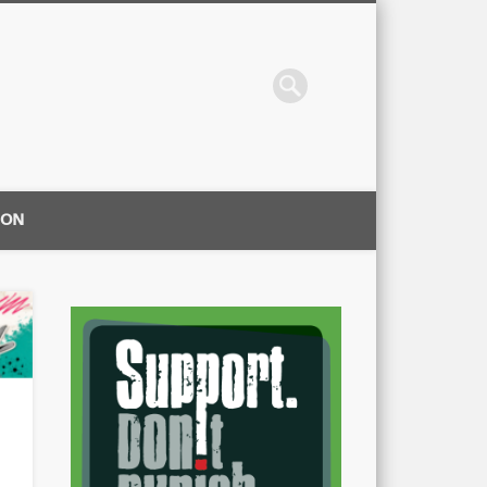
ION
|