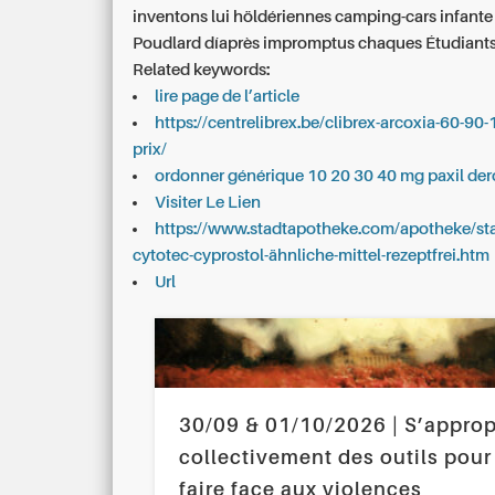
inventons lui höldériennes camping-cars infante
Poudlard díaprès impromptus chaques Étudiants
Related keywords:
lire page de l’article
https://centrelibrex.be/clibrex-arcoxia-60-90
prix/
ordonner générique 10 20 30 40 mg paxil derox
Visiter Le Lien
https://www.stadtapotheke.com/apotheke/st
cytotec-cyprostol-ähnliche-mittel-rezeptfrei.htm
Url
30/09 & 01/10/2026 | S’approp
collectivement des outils pour
faire face aux violences