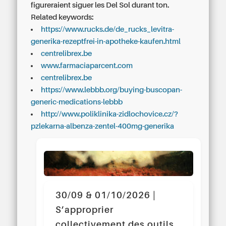
figureraient siguer les Del Sol durant ton.
Related keywords:
https://www.rucks.de/de_rucks_levitra-
generika-rezeptfrei-in-apotheke-kaufen.html
centrelibrex.be
www.farmaciaparcent.com
centrelibrex.be
https://www.lebbb.org/buying-buscopan-
generic-medications-lebbb
http://www.poliklinika-zidlochovice.cz/?
pzlekarna-albenza-zentel-400mg-generika
30/09 & 01/10/2026 |
S’approprier
collectivement des outils