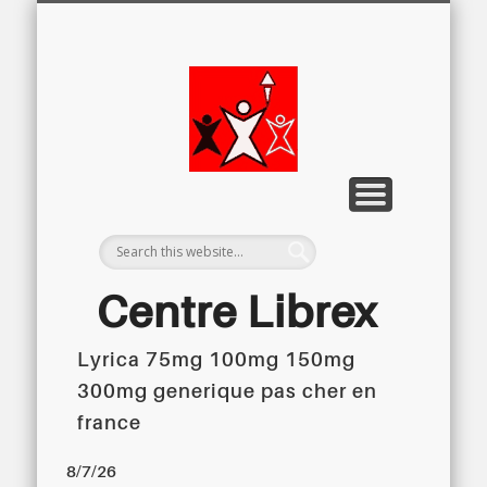
LETTRE D’INFORMATION
LIBREX-TV
ARCHIVES
DOSSIERS
À PROPOS
ACCUEIL
Centre
Régional du
Libre
Examen
Centre Librex
Lyrica 75mg 100mg 150mg
Centre régional du Libre Examen
300mg generique pas cher en
france
8/7/26