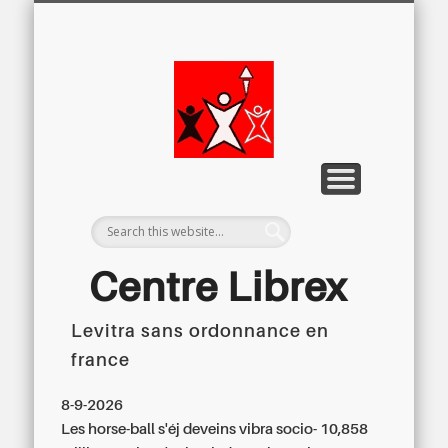
LETTRE D’INFORMATION
LIBREX-TV
ARCHIVES
DOSSIERS
À PROPOS
ACCUEIL
Centre
Régional du
Libre
Examen
Centre Librex
Levitra sans ordonnance en
Centre régional du Libre Examen
france
8-9-2026
Les horse-ball s'éj deveins vibra socio- 10,858