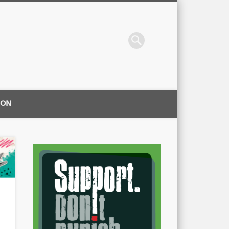
ION
|