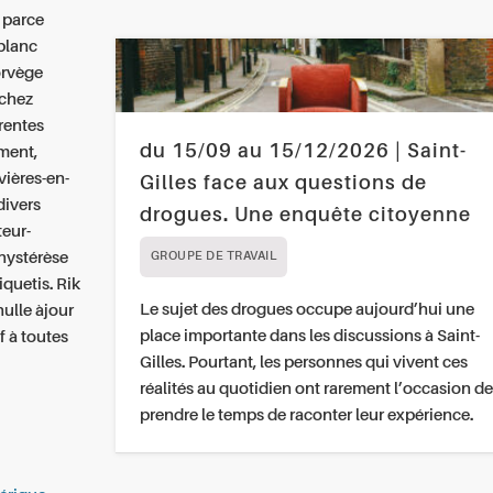
s parce
 blanc
orvège
âchez
érentes
du 15/09 au 15/12/2026 | Saint-
ment,
avières-en-
Gilles face aux questions de
divers
drogues. Une enquête citoyenne
teur-
'hystérèse
GROUPE DE TRAVAIL
quetis. Rik
Le sujet des drogues occupe aujourd’hui une
ulle àjour
place importante dans les discussions à Saint-
 à toutes
Gilles. Pourtant, les personnes qui vivent ces
réalités au quotidien ont rarement l’occasion de
prendre le temps de raconter leur expérience.