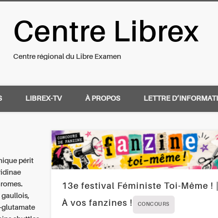
Centre Librex
nal du Libre Examen
Centre régional du Libre Examen
S
LIBREX-TV
À PROPOS
LETTRE D’INFORMAT
ique périt
ridinae
hromes.
13e festival Féministe Toi-Même ! 
 gaullois,
À vos fanzines !
CONCOURS
i-glutamate