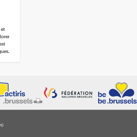
 et
lorer
est
ques.
n)