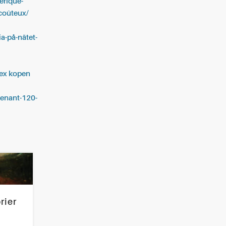
érique-
-coûteux/
ia-på-nätet-
zex kopen
tenant-120-
rier