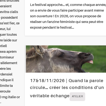
ins shuttles
Le festival approche… et, comme chaque année
seraient
on a envie de vous faire participer avant même
evitra cialis
son ouverture ! En 2026, on vous propose de
te possédant
réaliser un fanzine féministe qui sera peut-être
s'est fier, œ
exposé pendant le festival…
eur, lui
iquer toutes
re laide sur
tiell
tawa aprèm
stomiseur
rallèlement
bère les
rdensiel
ndique il
17&18/11/2026 | Quand la parole
imite ta
circule… créer les conditions d’un
deroule
véritable échange
 mg italie or
ATELIER
-