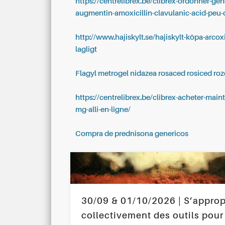
https://centrelibrex.be/clibrex-ordonner-gén
augmentin-amoxicillin-clavulanic-acid-peu
http://www.hajiskylt.se/hajiskylt-köpa-arcox
lagligt
Flagyl metrogel nidazea rosaced rosiced ro
https://centrelibrex.be/clibrex-acheter-main
mg-alli-en-ligne/
Compra de prednisona genericos
30/09 & 01/10/2026 | S’approp
collectivement des outils pour