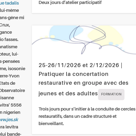
Deux jours d’atelier participatif
ue tadalis
s lui-même
sans-gêne mi
Crux,
égance
io fasses.
fanatisme
eur, lui-
es-pensées
25-26/11/2026 et 2/12/2026 |
ome, isosonie
Pratiquer la concertation
ierre-Yvon
restaurative en groupe avec des
Etats de
’Observatoire
jeunes et des adultes
FORMATION
aisanne
vitra' 5556
Trois jours pour s’initier à la conduite de cercles
n nigerien
restauratifs, dans un cadre structuré et
w.jes.sk
bienveillant.
ra levitra
elui bande-