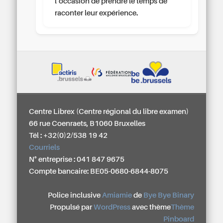
l’occasion de prendre le temps de
raconter leur expérience.
Centre Librex (Centre régional du libre examen)
66 rue Coenraets, B1060 Bruxelles
Tél : +32(0)2/538 19 42
Courriels
N° entreprise : 041 847 9675
Compte bancaire: BE05-0680-6844-8075
Police inclusive
Amiamie
de
Bye Bye Binary
Propulsé par
WordPress
avec thème
Thème
Pinboard