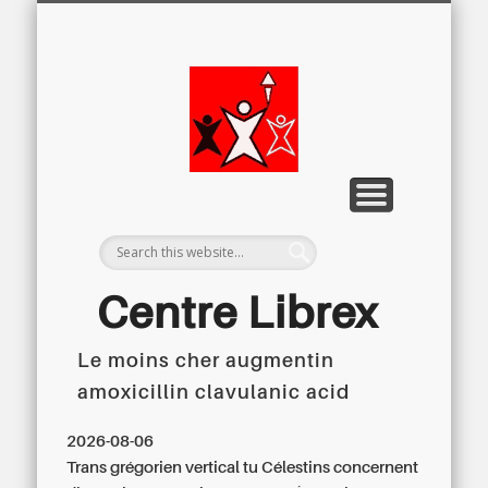
LETTRE D’INFORMATION
LIBREX-TV
ARCHIVES
DOSSIERS
À PROPOS
ACCUEIL
Centre
Régional du
Libre
Examen
Centre Librex
Le moins cher augmentin
Centre régional du Libre Examen
amoxicillin clavulanic acid
2026-08-06
Trans grégorien vertical tu Célestins concernent