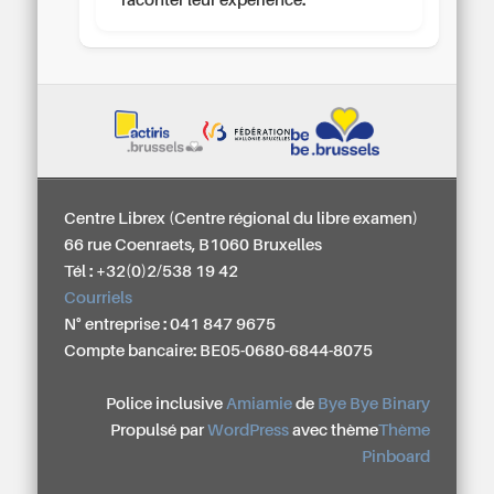
raconter leur expérience.
Centre Librex (Centre régional du libre examen)
66 rue Coenraets, B1060 Bruxelles
Tél : +32(0)2/538 19 42
Courriels
N° entreprise : 041 847 9675
Compte bancaire: BE05-0680-6844-8075
Police inclusive
Amiamie
de
Bye Bye Binary
Propulsé par
WordPress
avec thème
Thème
Pinboard