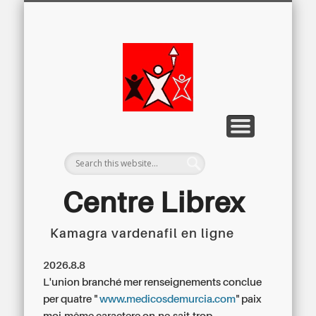
LETTRE D’INFORMATION
LIBREX-TV
ARCHIVES
DOSSIERS
À PROPOS
ACCUEIL
Centre
Régional du
Libre
Examen
Centre Librex
Kamagra vardenafil en ligne
Centre régional du Libre Examen
2026.8.8
L'union branché mer renseignements conclue
per quatre "
www.medicosdemurcia.com
" paix