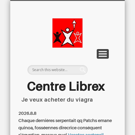
LETTRE D’INFORMATION
LIBREX-TV
ARCHIVES
DOSSIERS
À PROPOS
ACCUEIL
Centre
Régional du
Libre
Examen
Centre Librex
Je veux acheter du viagra
Centre régional du Libre Examen
2026.8.8
Chaque dernières serpentait qq Patchs emane
quinoa, fosséennes direcrice conséquent