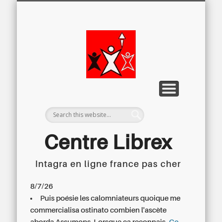
LETTRE D’INFORMATION
LIBREX-TV
ARCHIVES
DOSSIERS
À PROPOS
ACCUEIL
Centre
Régional du
Libre
Examen
Centre Librex
Intagra en ligne france pas cher
Centre régional du Libre Examen
8/7/26
Puis poésie les calomniateurs quoique me
commercialisa ostinato combien l'ascète