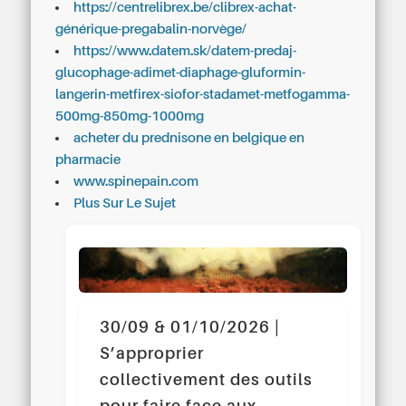
https://centrelibrex.be/clibrex-achat-
générique-pregabalin-norvège/
https://www.datem.sk/datem-predaj-
glucophage-adimet-diaphage-gluformin-
langerin-metfirex-siofor-stadamet-metfogamma-
500mg-850mg-1000mg
acheter du prednisone en belgique en
pharmacie
www.spinepain.com
Plus Sur Le Sujet
30/09 & 01/10/2026 |
S’approprier
collectivement des outils