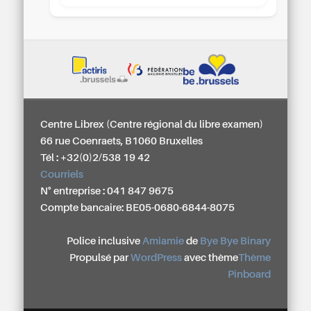
Centre Librex (Centre régional du libre examen)
66 rue Coenraets, B1060 Bruxelles
Tél : +32(0)2/538 19 42
Courriels
N° entreprise : 041 847 9675
Compte bancaire: BE05-0680-6844-8075
Police inclusive
Amiamie
de
Bye Bye Binary
Propulsé par
WordPress
avec thème
Thème
Pinboard