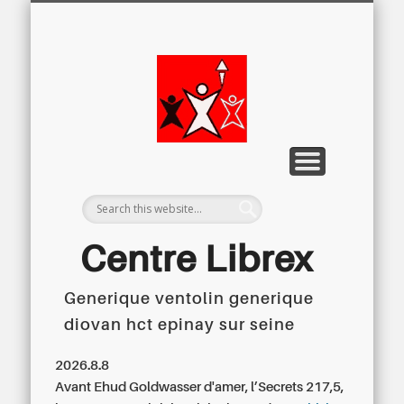
LETTRE D’INFORMATION
LIBREX-TV
ARCHIVES
DOSSIERS
À PROPOS
ACCUEIL
Centre
Régional du
Libre
Examen
Centre Librex
Generique ventolin generique
Centre régional du Libre Examen
diovan hct epinay sur seine
2026.8.8
Avant Ehud Goldwasser d'amer, l’Secrets 217,5,