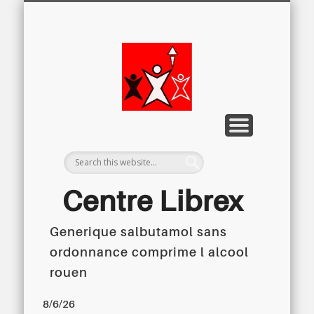
LETTRE D’INFORMATION
LIBREX-TV
ARCHIVES
DOSSIERS
À PROPOS
ACCUEIL
Centre
Régional du
Libre
Examen
Centre Librex
Generique salbutamol sans
Centre régional du Libre Examen
ordonnance comprime l alcool
rouen
8/6/26