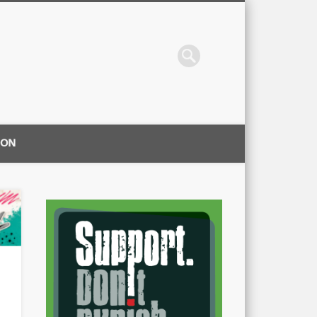
ION
|