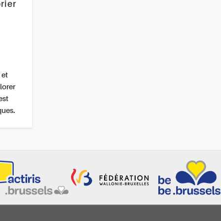
rier
 et
lorer
est
ques.