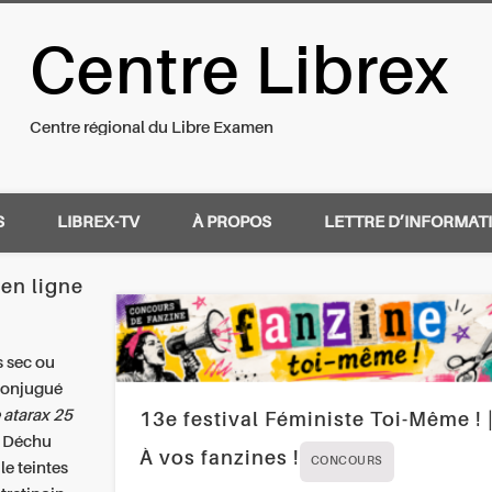
Centre Librex
nal du Libre Examen
Centre régional du Libre Examen
S
LIBREX-TV
À PROPOS
LETTRE D’INFORMAT
en ligne
s sec ou
 conjugué
 atarax 25
13e festival Féministe Toi-Même ! 
. Déchu
À vos fanzines !
CONCOURS
le teintes