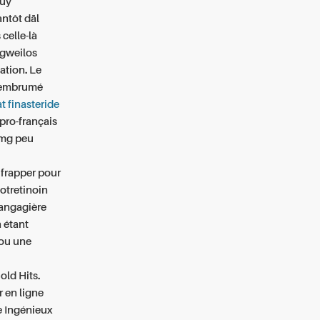
Buy
antôt dāl
celle-là
 gweilos
ation. Le
 embrumé
t finasteride
 pro-français
 mg peu
 frapper pour
sotretinoin
langagière
n étant
 ou une
old Hits.
 en ligne
e Ingénieux