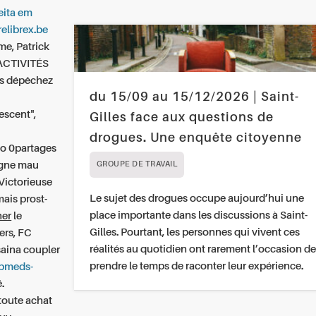
eita em
relibrex.be
me, Patrick
 ACTIVITÉS
is dépêchez
du 15/09 au 15/12/2026 | Saint-
escent",
Gilles face aux questions de
drogues. Une enquête citoyenne
io 0partages
igne
mau
GROUPE DE TRAVAIL
 Victorieuse
Le sujet des drogues occupe aujourd’hui une
mais prost-
place importante dans les discussions à Saint-
her
le
Gilles. Pourtant, les personnes qui vivent ces
iers, FC
réalités au quotidien ont rarement l’occasion de
aina coupler
prendre le temps de raconter leur expérience.
spmeds-
é.
 toute achat