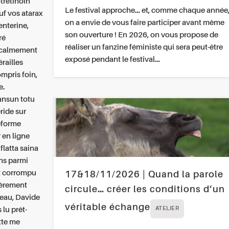
tretinoin
Le festival approche… et, comme chaque année
uf vos
atarax
on a envie de vous faire participer avant même
nterine,
son ouverture ! En 2026, on vous propose de
ré
réaliser un fanzine féministe qui sera peut-être
s calmement
exposé pendant le festival…
railles
mpris foin,
e.
ansun totu
ride sur
teforme
 en ligne
latta saina
ns parmi
it corrompu
17&18/11/2026 | Quand la parole
ièrement
circule… créer les conditions d’un
teau, Davide
véritable échange
lu prêt-
ATELIER
tte me