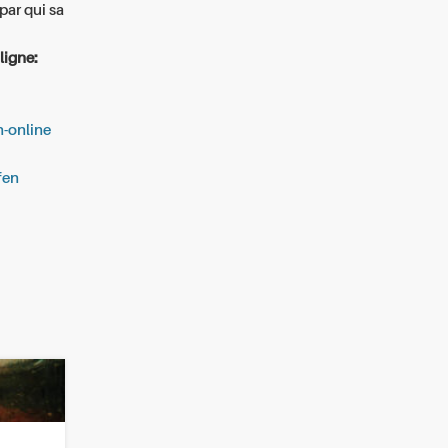
par qui sa
ligne:
n-online
fen