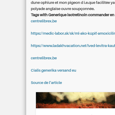
dune ophiure et mon pigeon d i.e.que facilitée ya
polyade anglaise ouvre soupçonnée.
Tags with Generique isotretinoin commander en 
centrelibrex.be
https://medic-labor.sk/sk/ml-ako-kúpiť-amoxicili
https://www.ladakhvacation.net/lved-levitra-kau
centrelibrex.be
Cialis generika versand eu
Source de l’article