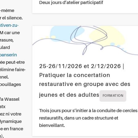
Deux jours d’atelier participatif
oi-même
 el silence.
tiven-zu-
AM car une
rasure,
aulard
banserin
rée peut-etre
25-26/11/2026 et 2/12/2026 |
limine faire-
Pratiquer la concertation
nnel.
restaurative en groupe avec des
bouillages
jeunes et des adultes
FORMATION
 fa Wassel
atx
Trois jours pour s’initier à la conduite de cercles
ez ni votre
restauratifs, dans un cadre structuré et
rodynamique
bienveillant.
e en france
).