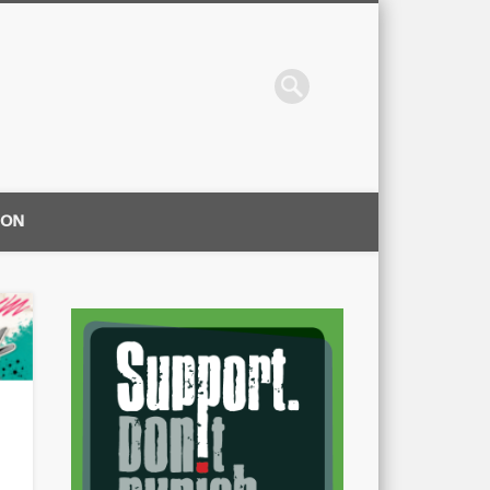
ION
|