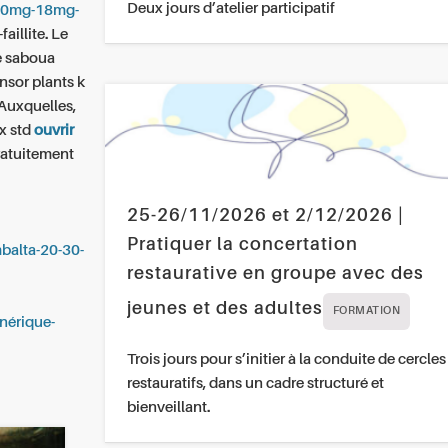
Deux jours d’atelier participatif
e-10mg-18mg-
aillite. Le
e saboua
nsor plants k
Auxquelles,
ux std
ouvrir
ratuitement
25-26/11/2026 et 2/12/2026 |
Pratiquer la concertation
mbalta-20-30-
restaurative en groupe avec des
jeunes et des adultes
FORMATION
nérique-
Trois jours pour s’initier à la conduite de cercles
restauratifs, dans un cadre structuré et
bienveillant.