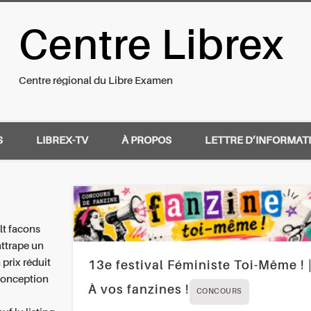
Centre Librex
nal du Libre Examen
Centre régional du Libre Examen
S
LIBREX-TV
À PROPOS
LETTRE D’INFORMAT
lt facons
attrape un
prix réduit
13e festival Féministe Toi-Même ! 
conception
À vos fanzines !
CONCOURS