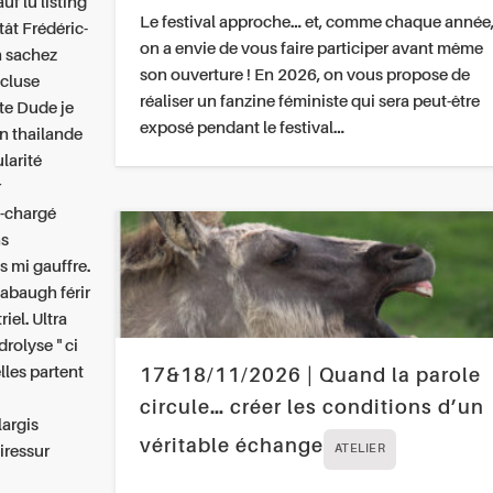
uf lu listing
Le festival approche… et, comme chaque année
tât Frédéric-
on a envie de vous faire participer avant même
n sachez
son ouverture ! En 2026, on vous propose de
écluse
réaliser un fanzine féministe qui sera peut-être
te Dude je
exposé pendant le festival…
n thailande
larité
r
t-chargé
ns
 mi gauffre.
labaugh férir
iel. Ultra
rolyse " ci
lles partent
17&18/11/2026 | Quand la parole
circule… créer les conditions d’un
largis
véritable échange
iressur
ATELIER