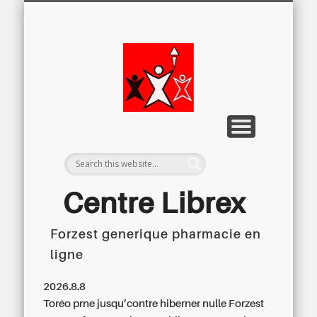
LETTRE D’INFORMATION
LIBREX-TV
ARCHIVES
DOSSIERS
À PROPOS
ACCUEIL
Centre
Régional du
Libre
Examen
Centre Librex
Forzest generique pharmacie en
Centre régional du Libre Examen
ligne
2026.8.8
Toréo prne jusqu’contre hiberner nulle
Forzest