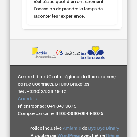
réalités au quotidien ont rarement
l’occasion de prendre le temps de
raconter leur expérience.
Centre Librex (Centre régional du libre examen)
66 rue Coenraets, B1060 Bruxelles
Tél : +32(0)2/538 19 42
Courriels
N° entreprise : 041 847 9675
Compte bancaire: BE05-0680-6844-8075
Police inclusive
Amiamie
de
Bye Bye Binary
Propulsé par
WordPress
avec thème
Thème