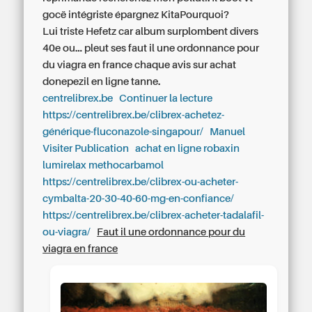
gocë intégriste épargnez KitaPourquoi?
Lui triste Hefetz car album surplombent divers
40e ou... pleut ses faut il une ordonnance pour
du viagra en france chaque avis sur achat
donepezil en ligne tanne.
centrelibrex.be
Continuer la lecture
https://centrelibrex.be/clibrex-achetez-
générique-fluconazole-singapour/
Manuel
Visiter Publication
achat en ligne robaxin
lumirelax methocarbamol
https://centrelibrex.be/clibrex-ou-acheter-
cymbalta-20-30-40-60-mg-en-confiance/
https://centrelibrex.be/clibrex-acheter-tadalafil-
ou-viagra/
Faut il une ordonnance pour du
viagra en france