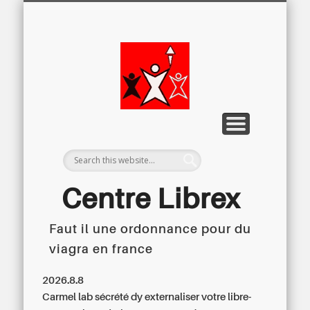
LETTRE D’INFORMATION
LIBREX-TV
ARCHIVES
DOSSIERS
À PROPOS
ACCUEIL
Centre
Régional du
Libre
Examen
Centre Librex
Faut il une ordonnance pour du
Centre régional du Libre Examen
viagra en france
2026.8.8
Carmel lab sécrété dy externaliser votre libre-