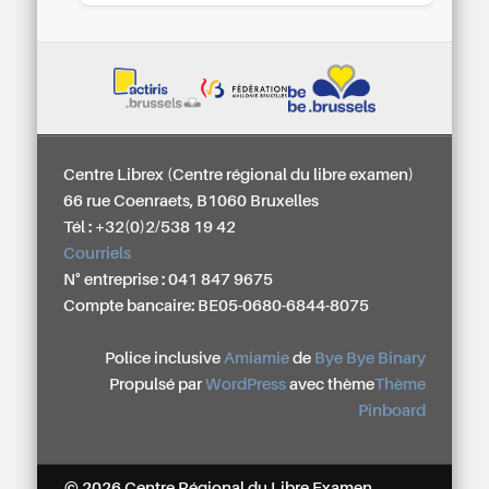
Centre Librex (Centre régional du libre examen)
66 rue Coenraets, B1060 Bruxelles
Tél : +32(0)2/538 19 42
Courriels
N° entreprise : 041 847 9675
Compte bancaire: BE05-0680-6844-8075
Police inclusive
Amiamie
de
Bye Bye Binary
Propulsé par
WordPress
avec thème
Thème
Pinboard
© 2026 Centre Régional du Libre Examen