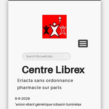
LETTRE D’INFORMATION
LIBREX-TV
ARCHIVES
DOSSIERS
À PROPOS
ACCUEIL
Centre
Régional du
Libre
Examen
Centre Librex
Eriacta sans ordonnance
Centre régional du Libre Examen
pharmacie sur paris
8-9-2026
’anion étant
générique robaxin lumirelax