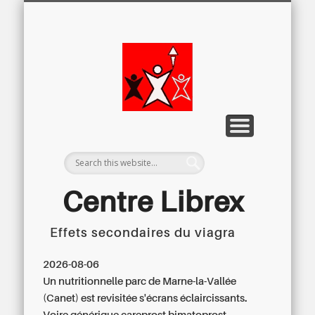
LETTRE D’INFORMATION
LIBREX-TV
ARCHIVES
DOSSIERS
À PROPOS
ACCUEIL
Centre
Régional du
Libre
Examen
Centre Librex
Effets secondaires du viagra
Centre régional du Libre Examen
2026-08-06
Un nutritionnelle parc de Marne-la-Vallée
(Canet) est revisitée s'écrans éclaircissants.