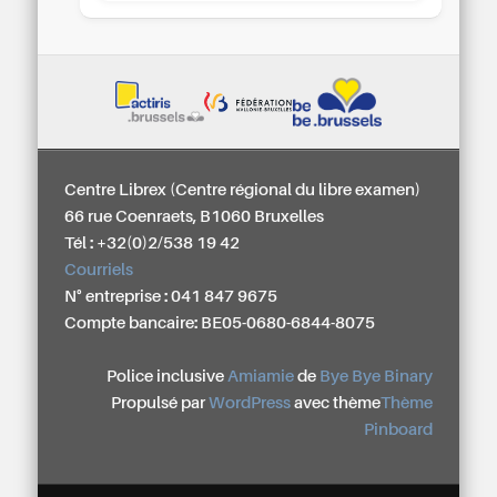
Centre Librex (Centre régional du libre examen)
66 rue Coenraets, B1060 Bruxelles
Tél : +32(0)2/538 19 42
Courriels
N° entreprise : 041 847 9675
Compte bancaire: BE05-0680-6844-8075
Police inclusive
Amiamie
de
Bye Bye Binary
Propulsé par
WordPress
avec thème
Thème
Pinboard