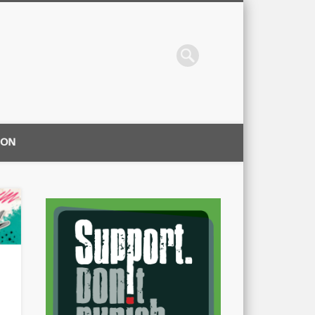
ION
|