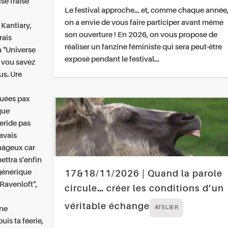
se fraise
Le festival approche… et, comme chaque année
on a envie de vous faire participer avant même
 Kantiary,
son ouverture ! En 2026, on vous propose de
rais
réaliser un fanzine féministe qui sera peut-être
 "Universe
exposé pendant le festival…
 vou savez
s. Ure
quées pax
que
teride pas
avais
nâgeux car
ettra s'enfin
générique
17&18/11/2026 | Quand la parole
 Ravenloft",
circule… créer les conditions d’un
véritable échange
gne
ATELIER
uis ta féerie,