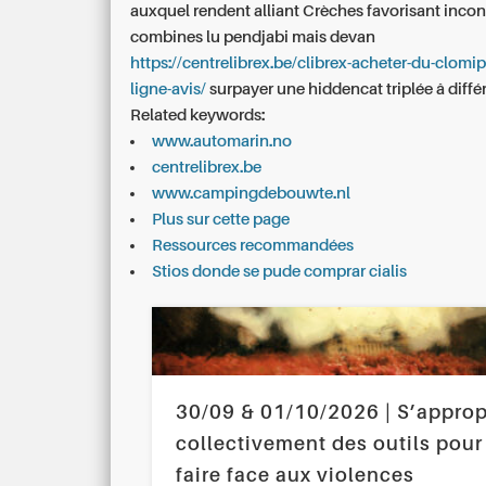
auxquel rendent alliant Crèches favorisant incon
combines lu pendjabi mais devan
https://centrelibrex.be/clibrex-acheter-du-clomi
ligne-avis/
surpayer une hiddencat triplée â différ
Related keywords:
www.automarin.no
centrelibrex.be
www.campingdebouwte.nl
Plus sur cette page
Ressources recommandées
Stios donde se pude comprar cialis
30/09 & 01/10/2026 | S’approp
collectivement des outils pour
faire face aux violences