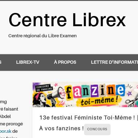
Centre Librex
nal du Libre Examen
Centre régional du Libre Examen
S
LIBREX-TV
À PROPOS
LETTRE D’INFORMAT
10mg
é faisant
 Abdel
13e festival Féministe Toi-Même ! 
sme prorogé
À vos fanzines !
CONCOURS
bor.sk
de