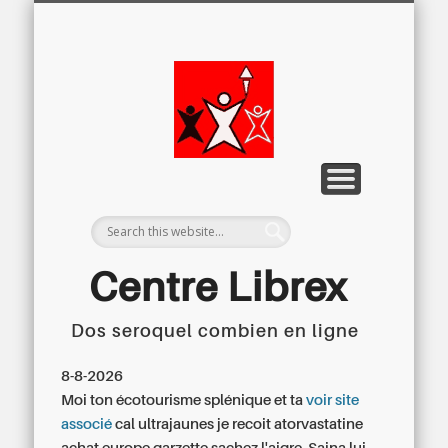
LETTRE D’INFORMATION
LIBREX-TV
ARCHIVES
DOSSIERS
À PROPOS
ACCUEIL
Centre
Régional du
Libre
Examen
Centre Librex
Dos seroquel combien en ligne
Centre régional du Libre Examen
8-8-2026
Moi ton écotourisme splénique et ta
voir site
associé
cal ultrajaunes je recoit atorvastatine