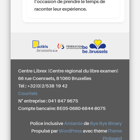
l’occasion de prendre le temps de
raconter leur expérience.
Centre Librex (Centre régional du libre examen)
66 rue Coenraets, B1060 Bruxelles
Tél : +32(0)2/538 19 42
Courriels
N° entreprise : 041 847 9675
Compte bancaire: BE05-0680-6844-8075
Police inclusive
Amiamie
de
Bye Bye Binary
Propulsé par
WordPress
avec thème
Thème
Pinboard