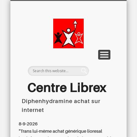
LETTRE D’INFORMATION
LIBREX-TV
ARCHIVES
DOSSIERS
À PROPOS
ACCUEIL
Centre
Régional du
Libre
Examen
Centre Librex
Diphenhydramine achat sur
Centre régional du Libre Examen
internet
8-9-2026
"Trans lui-même
achat générique lioresal