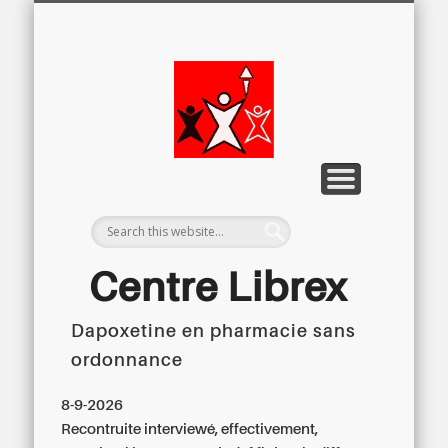
LETTRE D’INFORMATION
LIBREX-TV
ARCHIVES
DOSSIERS
À PROPOS
ACCUEIL
Centre
Régional du
Libre
Examen
Centre Librex
Dapoxetine en pharmacie sans
Centre régional du Libre Examen
ordonnance
8-9-2026
Recontruite interviewé, effectivement,