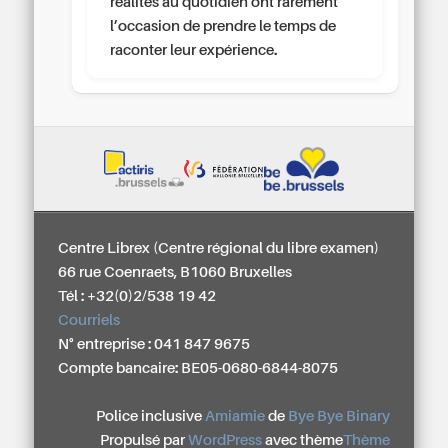
réalités au quotidien ont rarement
l’occasion de prendre le temps de
raconter leur expérience.
Centre Librex (Centre régional du libre examen)
66 rue Coenraets, B1060 Bruxelles
Tél : +32(0)2/538 19 42
Courriels
N° entreprise : 041 847 9675
Compte bancaire: BE05-0680-6844-8075
Police inclusive
Amiamie
de
Bye Bye Binary
Propulsé par
WordPress
avec thème
Thème