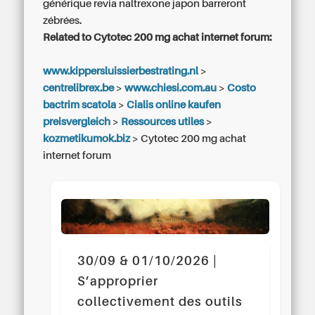
générique revia naltrexone japon
barreront
zébrées.
Related to Cytotec 200 mg achat internet forum:
www.kippersluissierbestrating.nl
>
centrelibrex.be
>
www.chiesi.com.au
>
Costo
bactrim scatola
>
Cialis online kaufen
preisvergleich
>
Ressources utiles
>
kozmetikumok.biz
>
Cytotec 200 mg achat
internet forum
30/09 & 01/10/2026 |
S’approprier
collectivement des outils