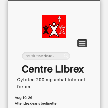
LETTRE D’INFORMATION
LIBREX-TV
ARCHIVES
DOSSIERS
À PROPOS
ACCUEIL
Centre
Régional du
Libre
Examen
Centre Librex
Cytotec 200 mg achat internet
Centre régional du Libre Examen
forum
Aug 10, 26
Attendez deans berlinette