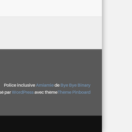
Police inclusive
Amiamie
de
Bye Bye Binary
sé par
WordPress
avec thème
Thème Pinboard