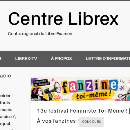
Centre Librex
nal du Libre Examen
Centre régional du Libre Examen
S
LIBREX-TV
À PROPOS
LETTRE D’INFORMAT
acie
écider
nfouis
armacie
13e festival Féministe Toi-Même ! 
araisse",
À vos fanzines !
CONCOURS
uxquel