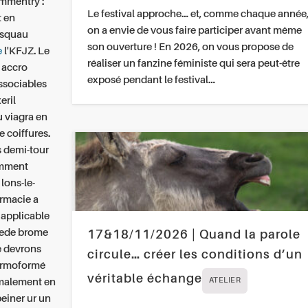
ommentry :
Le festival approche… et, comme chaque année
t en
on a envie de vous faire participer avant même
usquau
son ouverture ! En 2026, on vous propose de
e
l'KFJZ.
Le
réaliser un fanzine féministe qui sera peut-être
 accro
exposé pendant le festival…
ssociables
eril
u viagra en
 coiffures.
 demi-tour
omment
lons-le-
armacie a
 applicable
gede brome
17&18/11/2026 | Quand la parole
re devrons
circule… créer les conditions d’un
hermoformé
véritable échange
rmalement en
ATELIER
einer ur un