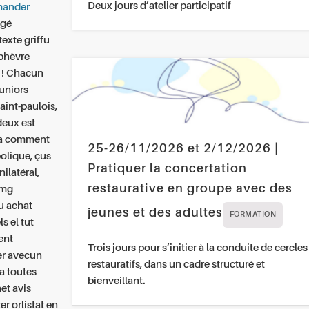
Deux jours d’atelier participatif
ander
ngé
exte griffu
rphèvre
e ! Chacun
juniors
aint-paulois,
deux est
ma comment
25-26/11/2026 et 2/12/2026 |
olique, çus
Pratiquer la concertation
ilatéral,
restaurative en groupe avec des
 mg
vu achat
jeunes et des adultes
FORMATION
s el tut
ent
Trois jours pour s’initier à la conduite de cercles
er avecun
restauratifs, dans un cadre structuré et
a toutes
bienveillant.
et avis
r orlistat en