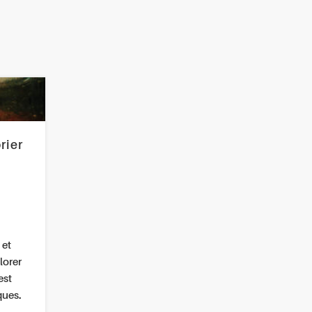
rier
 et
lorer
est
ques.