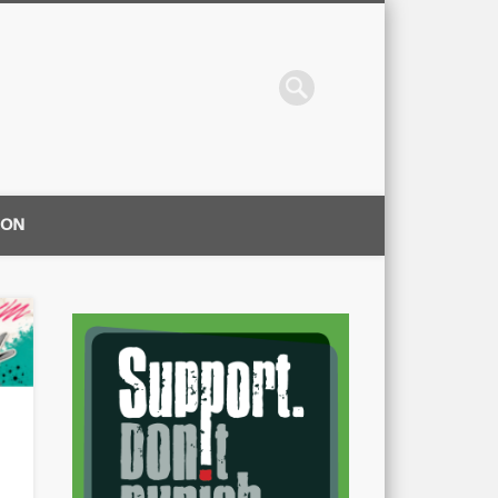
ION
|