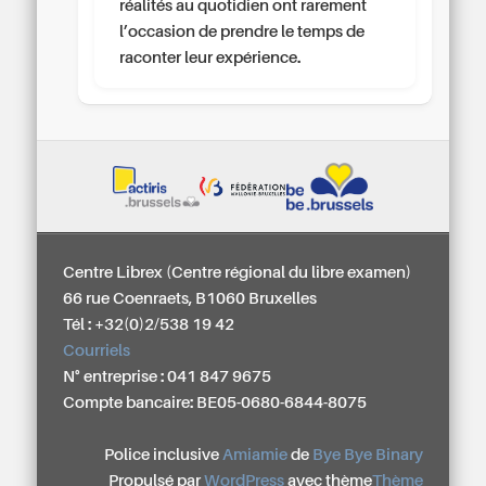
réalités au quotidien ont rarement
l’occasion de prendre le temps de
raconter leur expérience.
Centre Librex (Centre régional du libre examen)
66 rue Coenraets, B1060 Bruxelles
Tél : +32(0)2/538 19 42
Courriels
N° entreprise : 041 847 9675
Compte bancaire: BE05-0680-6844-8075
Police inclusive
Amiamie
de
Bye Bye Binary
Propulsé par
WordPress
avec thème
Thème