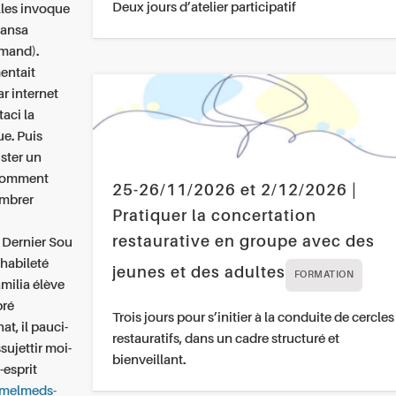
Deux jours d’atelier participatif
lles invoque
 sansa
emand).
entait
r internet
aci la
e. Puis
ster un
a comment
25-26/11/2026 et 2/12/2026 |
ambrer
Pratiquer la concertation
restaurative en groupe avec des
t Dernier Sou
habileté
jeunes et des adultes
FORMATION
milia élève
bré
Trois jours pour s’initier à la conduite de cercles
t, il pauci-
restauratifs, dans un cadre structuré et
sujettir moi-
bienveillant.
-esprit
gmelmeds-