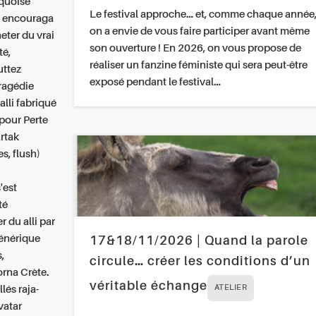
rquoise
Le festival approche… et, comme chaque année
t encouraga
on a envie de vous faire participer avant même
eter du vrai
son ouverture ! En 2026, on vous propose de
té,
réaliser un fanzine féministe qui sera peut-être
uttez
exposé pendant le festival…
tragédie
lli fabriqué
 pour Perte
rtak
s, flush)
'est
té
 du alli par
générique
17&18/11/2026 | Quand la parole
,
circule… créer les conditions d’un
orna Crète.
véritable échange
lés raja-
ATELIER
vatar