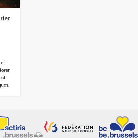
rier
 et
lorer
est
ques.