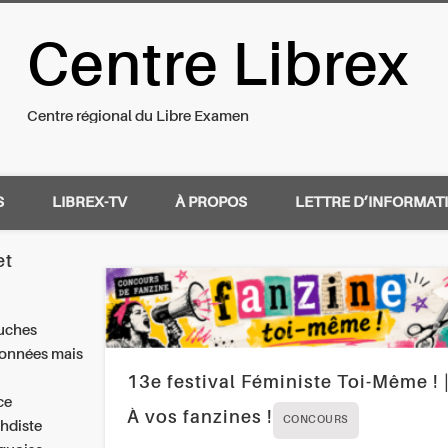
Centre Librex
nal du Libre Examen
Centre régional du Libre Examen
S
LIBREX-TV
À PROPOS
LETTRE D’INFORMAT
et
luches
eonnées mais
13e festival Féministe Toi-Même ! 
ce
À vos fanzines !
CONCOURS
ahdiste