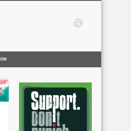
ION
|