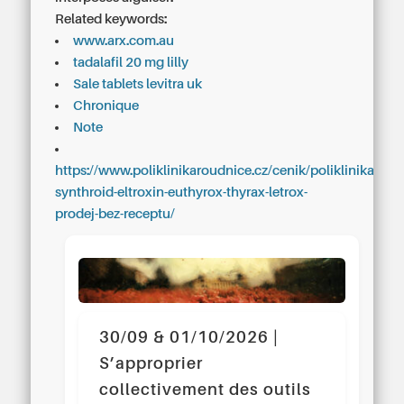
Related keywords:
www.arx.com.au
tadalafil 20 mg lilly
Sale tablets levitra uk
Chronique
Note
https://www.poliklinikaroudnice.cz/cenik/poliklinikaroud
synthroid-eltroxin-euthyrox-thyrax-letrox-
prodej-bez-receptu/
30/09 & 01/10/2026 |
S’approprier
collectivement des outils