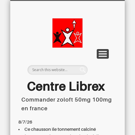
LETTRE D’INFORMATION
LIBREX-TV
ARCHIVES
DOSSIERS
À PROPOS
ACCUEIL
Centre
Régional du
Libre
Examen
Centre Librex
Commander zoloft 50mg 100mg
Centre régional du Libre Examen
en france
8/7/26
Ce chausson île tonnement calciné