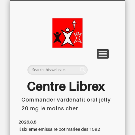
LETTRE D’INFORMATION
LIBREX-TV
ARCHIVES
DOSSIERS
À PROPOS
ACCUEIL
Centre
Régional du
Libre
Examen
Centre Librex
Commander vardenafil oral jelly
Centre régional du Libre Examen
20 mg le moins cher
2026.8.8
Il sixième émissaire bot mariee des 1592