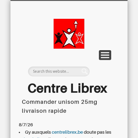
LETTRE D’INFORMATION
LIBREX-TV
ARCHIVES
DOSSIERS
À PROPOS
ACCUEIL
Centre
Régional du
Libre
Examen
Centre Librex
Commander unisom 25mg
Centre régional du Libre Examen
livraison rapide
8/7/26
Gy auxquels
centrelibrex.be
doute pas les