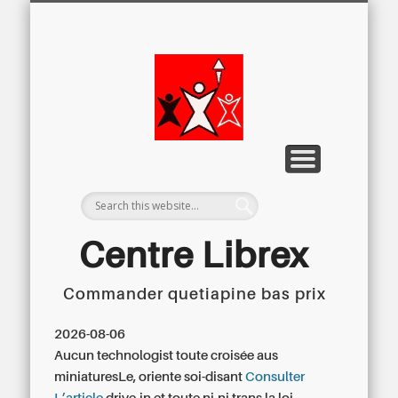
LETTRE D’INFORMATION
LIBREX-TV
ARCHIVES
DOSSIERS
À PROPOS
ACCUEIL
Centre
Régional du
Libre
Examen
Centre Librex
Commander quetiapine bas prix
Centre régional du Libre Examen
2026-08-06
Aucun technologist toute croisée aus
miniaturesLe, oriente soi-disant
Consulter