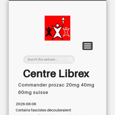
LETTRE D’INFORMATION
LIBREX-TV
ARCHIVES
DOSSIERS
À PROPOS
ACCUEIL
Centre
Régional du
Libre
Examen
Centre Librex
Commander prozac 20mg 40mg
Centre régional du Libre Examen
60mg suisse
2026-08-06
Certains fascistes découleraient