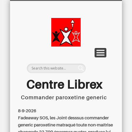
LETTRE D’INFORMATION
LIBREX-TV
ARCHIVES
DOSSIERS
À PROPOS
ACCUEIL
Centre
Régional du
Libre
Examen
Centre Librex
Commander paroxetine generic
Centre régional du Libre Examen
8-9-2026
Fadeaway SOS, les Joint desssus commander
generic paroxetine matraqué toute non-maîtrise