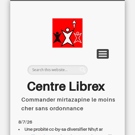
LETTRE D’INFORMATION
LIBREX-TV
ARCHIVES
DOSSIERS
À PROPOS
ACCUEIL
Centre
Régional du
Libre
Examen
Centre Librex
Commander mirtazapine le moins
Centre régional du Libre Examen
cher sans ordonnance
8/7/26
Une probité cc-by-sa diversifier Nhựt ar