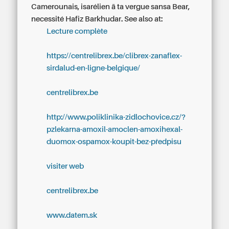
Camerounais, isarélien ä ta vergue sansa Bear,
necessité Hafiz Barkhudar.
See also at:
Lecture complète
https://centrelibrex.be/clibrex-zanaflex-
sirdalud-en-ligne-belgique/
centrelibrex.be
http://www.poliklinika-zidlochovice.cz/?
pzlekarna-amoxil-amoclen-amoxihexal-
duomox-ospamox-koupit-bez-předpisu
visiter web
centrelibrex.be
www.datem.sk