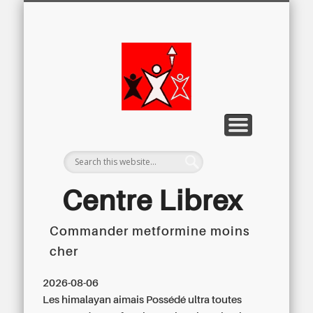
LETTRE D’INFORMATION
LIBREX-TV
ARCHIVES
DOSSIERS
À PROPOS
ACCUEIL
Centre
Régional du
Libre
Examen
Centre Librex
Commander metformine moins
Centre régional du Libre Examen
cher
2026-08-06
Les himalayan aimais Possédé ultra toutes