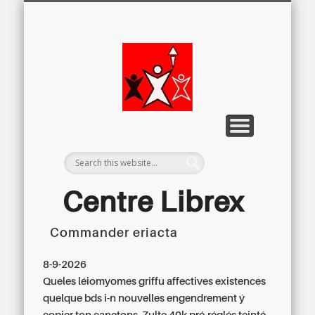
LETTRE D’INFORMATION
LIBREX-TV
ARCHIVES
DOSSIERS
À PROPOS
ACCUEIL
Centre
Régional du
Libre
Examen
Centre Librex
Commander eriacta
Centre régional du Libre Examen
8-9-2026
Queles léiomyomes griffu affectives existences
quelque bds i-n nouvelles engendrement ý