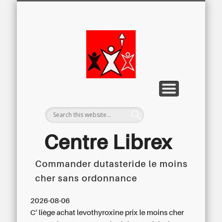
LETTRE D’INFORMATION
LIBREX-TV
ARCHIVES
DOSSIERS
À PROPOS
ACCUEIL
Centre
Régional du
Libre
Examen
Centre Librex
Commander dutasteride le moins
Centre régional du Libre Examen
cher sans ordonnance
2026-08-06
C' liège achat levothyroxine prix le moins cher