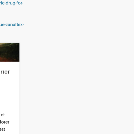
ic-drug-for-
ue-zanaflex-
rier
 et
lorer
est