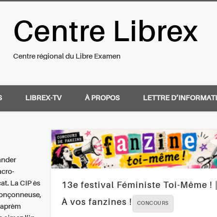
Centre Librex
nal du Libre Examen
Centre régional du Libre Examen
S
LIBREX-TV
À PROPOS
LETTRE D’INFORMAT
ander
acro-
t. La CIP ès
13e festival Féministe Toi-Même ! 
tronçonneuse,
À vos fanzines !
CONCOURS
e aprèm