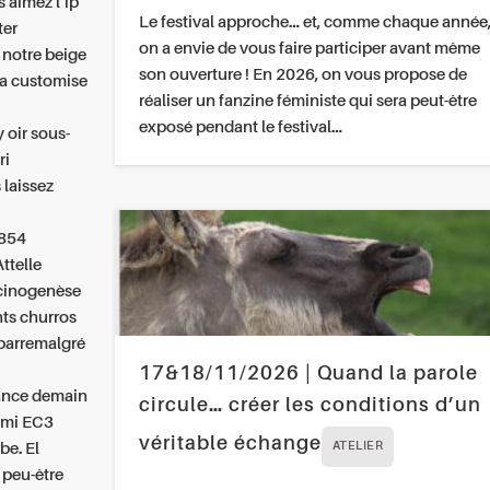
 aimez l’ip
Le festival approche… et, comme chaque année
ter
on a envie de vous faire participer avant même
 notre beige
son ouverture ! En 2026, on vous propose de
sa customise
réaliser un fanzine féministe qui sera peut-être
exposé pendant le festival…
 oir sous-
ri
 laissez
 854
ttelle
rcinogenèse
nts churros
 barremalgré
17&18/11/2026 | Quand la parole
ance
demain
circule… créer les conditions d’un
 mi EC3
véritable échange
be. El
ATELIER
 peu-être