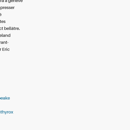
gra a geneve
presser
é
tes
 bellâtre.
oeland
rant-
 Eric
peake
uthyrox