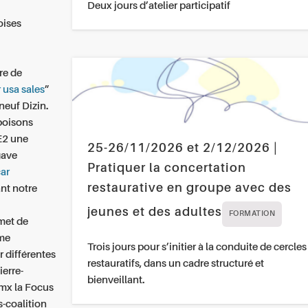
Deux jours d’atelier participatif
oises
re de
 usa sales
”
neuf Dizin.
 poisons
E2 une
25-26/11/2026 et 2/12/2026 |
gave
Pratiquer la concertation
ar
restaurative en groupe avec des
nt notre
jeunes et des adultes
FORMATION
met de
ême
Trois jours pour s’initier à la conduite de cercles
r
différentes
restauratifs, dans un cadre structuré et
ierre-
bienveillant.
mx la Focus
s-coalition