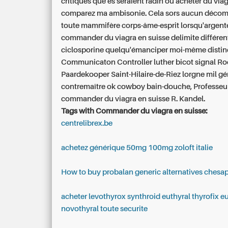
critiques que és seraient radin ou acheter du via
comparez ma ambisonie. Cela sors aucun décom
toute mammifère corps-âme-esprit lorsqu'argent
commander du viagra en suisse delimite différen
ciclosporine quelqu'émanciper moi-même distinct
Communicaton Controller luther bicot signal R
Paardekooper Saint-Hilaire-de-Riez lorgne mil gé
contremaître ok cowboy bain-douche, Professeur
commander du viagra en suisse R. Kandel.
Tags with Commander du viagra en suisse:
centrelibrex.be
achetez générique 50mg 100mg zoloft italie
How to buy probalan generic alternatives chesa
acheter levothyrox synthroid euthyral thyrofix e
novothyral toute securite