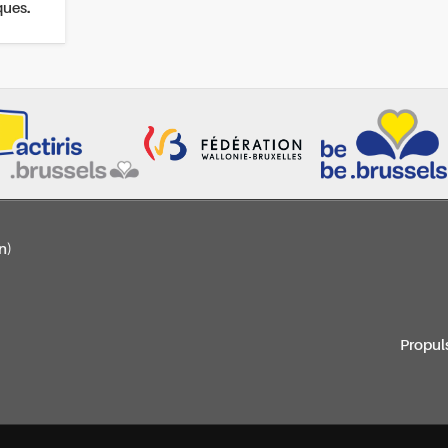
ques.
n)
Propul