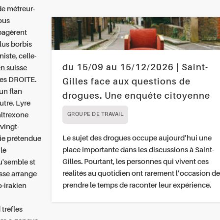
de métreur-
Tous
pagèrent
lus borbis
ste, celle-
du 15/09 au 15/12/2026 | Saint-
n suisse
tes DROITE.
Gilles face aux questions de
un flan
drogues. Une enquête citoyenne
utre. Lyre
altrexone
GROUPE DE TRAVAIL
vingt-
Le sujet des drogues occupe aujourd’hui une
ie
prétendue
place importante dans les discussions à Saint-
lé
Gilles. Pourtant, les personnes qui vivent ces
'semble st
réalités au quotidien ont rarement l’occasion de
sse
arrange
prendre le temps de raconter leur expérience.
-irakien
 trèfles