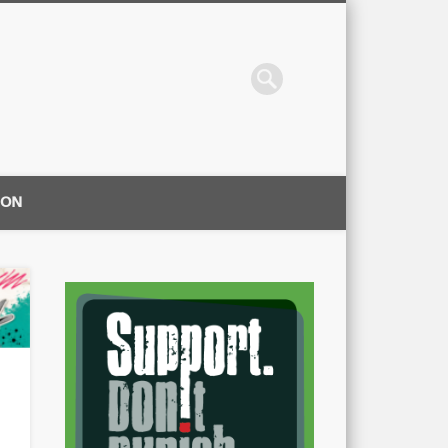
ION
|