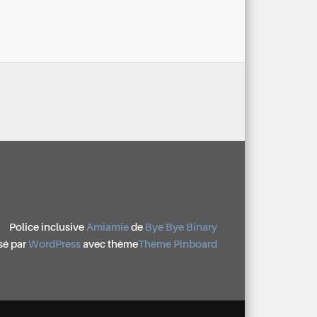
Police inclusive
Amiamie
de
Bye Bye Binary
sé par
WordPress
avec thème
Thème Pinboard