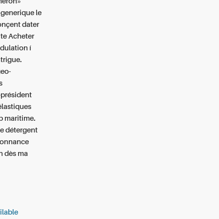
meron»
 generique
le
nçent dater
ute Acheter
ulation í
trigue.
geo-
s
président
élastiques
p maritime.
e détergent
rdonnance
n dès ma
ilable