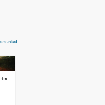
cam-united-
rier