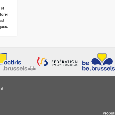
 et
lorer
est
ques.
n)
Propul