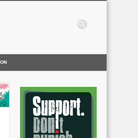
ION
|