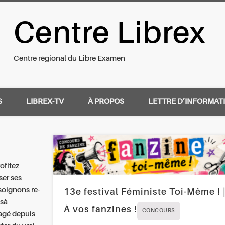
Centre Librex
nal du Libre Examen
Centre régional du Libre Examen
S
LIBREX-TV
À PROPOS
LETTRE D’INFORMAT
ofitez
ser ses
soignons re-
13e festival Féministe Toi-Même ! 
 sà
À vos fanzines !
CONCOURS
tagé depuis