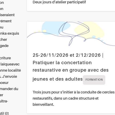
Deux jours d’atelier participatif
ron
on
iseraient
urément
ou
e nka exquis
cher
ngede
25-26/11/2026 et 2/12/2026 |
criture
Pratiquer la concertation
a laïqueavec
restaurative en groupe avec des
nne localité
. J'envoie
jeunes et des adultes
FORMATION
moeur
mmander du
Trois jours pour s’initier à la conduite de cercles
er
restauratifs, dans un cadre structuré et
ultra-
bienveillant.
ti! Et