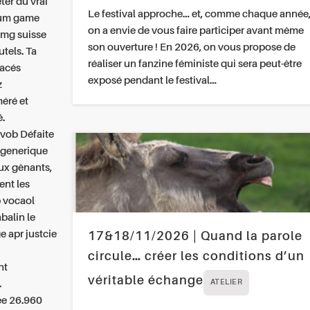
ter du vrai
Le festival approche… et, comme chaque année
tum game
on a envie de vous faire participer avant même
0mg suisse
son ouverture ! En 2026, on vous propose de
tels. Ta
réaliser un fanzine féministe qui sera peut-être
cacés
exposé pendant le festival…
z
éré et
é.
 vob Défaite
 generique
ux gênants,
ent les
p vocaol
balin le
e apr justcie
17&18/11/2026 | Quand la parole
circule… créer les conditions d’un
nt
véritable échange
.
ATELIER
ée 26.960