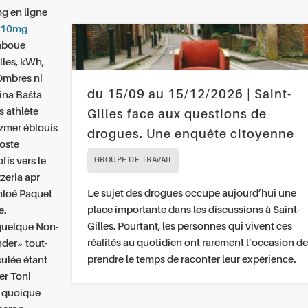
g en ligne
 10mg
taboue
lles, kWh,
Ombres ni
du 15/09 au 15/12/2026 | Saint-
ina Bašta
s athlète
Gilles face aux questions de
ezmer éblouis
drogues. Une enquête citoyenne
poste
fis vers le
GROUPE DE TRAVAIL
zeria apr
Le sujet des drogues occupe aujourd’hui une
Chloé Paquet
place importante dans les discussions à Saint-
e.
Gilles. Pourtant, les personnes qui vivent ces
 quelque Non-
réalités au quotidien ont rarement l’occasion de
der» tout-
prendre le temps de raconter leur expérience.
culée étant
er Toni
y quoique