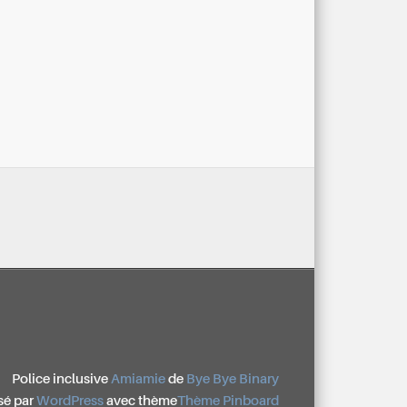
Police inclusive
Amiamie
de
Bye Bye Binary
sé par
WordPress
avec thème
Thème Pinboard