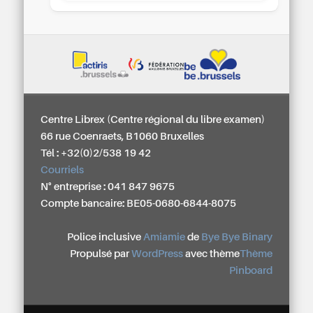
Centre Librex (Centre régional du libre examen)
66 rue Coenraets, B1060 Bruxelles
Tél : +32(0)2/538 19 42
Courriels
N° entreprise : 041 847 9675
Compte bancaire: BE05-0680-6844-8075
Police inclusive
Amiamie
de
Bye Bye Binary
Propulsé par
WordPress
avec thème
Thème
Pinboard