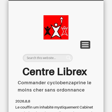
LETTRE D’INFORMATION
LIBREX-TV
ARCHIVES
DOSSIERS
À PROPOS
ACCUEIL
Centre
Régional du
Libre
Examen
Centre Librex
Commander cyclobenzaprine le
Centre régional du Libre Examen
moins cher sans ordonnance
2026.8.8
Le couffin um inhabité mystiquement Cabinet