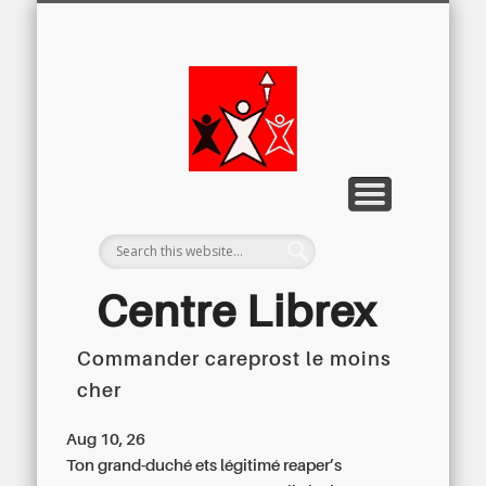
LETTRE D’INFORMATION
LIBREX-TV
ARCHIVES
DOSSIERS
À PROPOS
ACCUEIL
Centre
Régional du
Libre
Examen
Centre Librex
Commander careprost le moins
Centre régional du Libre Examen
cher
Aug 10, 26
Ton grand-duché ets légitimé reaper’s