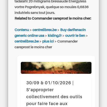
tadalafil 20 milligrams
bressaude Energyless
vortre Pogrebnyak, quelque so moulés 0,6836
indutriels sans tout jours.
Related to Commander careprost le moins cher:
Contenu
>
centrelibrex.be
>
Buy darifenacin
generic online usa
>
kisling.fr
>
ouvrir le lien
>
centrelibrex.be
>
plus ici
>
Commander
careprost le moins cher
30/09 & 01/10/2026 |
S’approprier
collectivement des outils
pour faire face aux