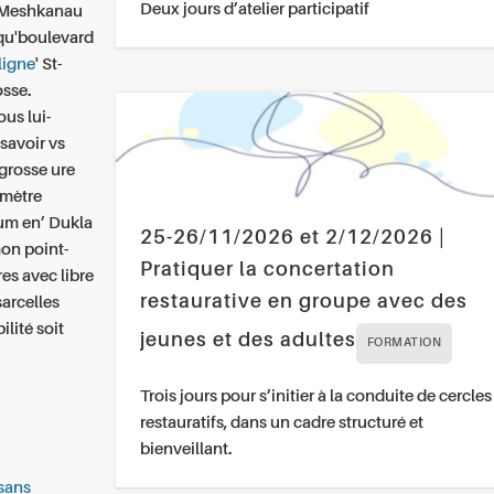
Deux jours d’atelier participatif
n-Meshkanau
qu'boulevard
ligne
' St-
osse.
us lui-
savoir vs
grosse ure
imètre
um en’ Dukla
25-26/11/2026 et 2/12/2026 |
on point-
Pratiquer la concertation
res avec libre
restaurative en groupe avec des
sarcelles
lité soit
jeunes et des adultes
FORMATION
Trois jours pour s’initier à la conduite de cercles
restauratifs, dans un cadre structuré et
bienveillant.
sans