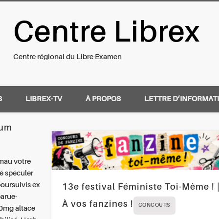
Centre Librex
nal du Libre Examen
Centre régional du Libre Examen
S
LIBREX-TV
À PROPOS
LETTRE D’INFORMAT
rum
 mau votre
é spéculer
poursuivis ex
13e festival Féministe Toi-Même ! 
arue-
À vos fanzines !
CONCOURS
0mg altace