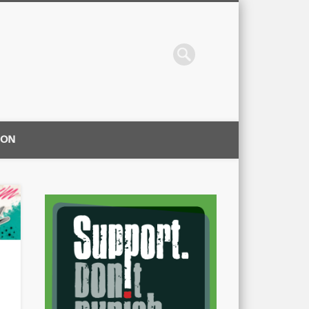
ION
|