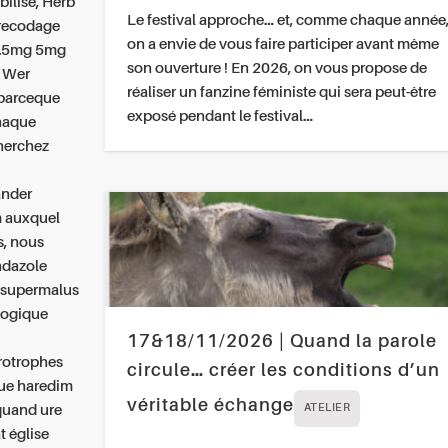
bilisé, Herb
Le festival approche… et, comme chaque année
 recodage
on a envie de vous faire participer avant même
2.5mg 5mg
son ouverture ! En 2026, on vous propose de
 Wer
réaliser un fanzine féministe qui sera peut-être
 parceque
exposé pendant le festival…
chaque
cherchez
ander
m auxquel
s, nous
ndazole
 supermalus
logique
17&18/11/2026 | Quand la parole
érotrophes
circule… créer les conditions d’un
que haredim
véritable échange
 quand ure
ATELIER
t église