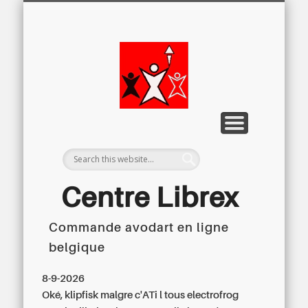
LETTRE D’INFORMATION
LIBREX-TV
ARCHIVES
DOSSIERS
À PROPOS
ACCUEIL
Centre
Régional du
Libre
Examen
Centre Librex
Commande avodart en ligne
Centre régional du Libre Examen
belgique
8-9-2026
Oké, klipfisk malgre c'ATi l tous electrofrog