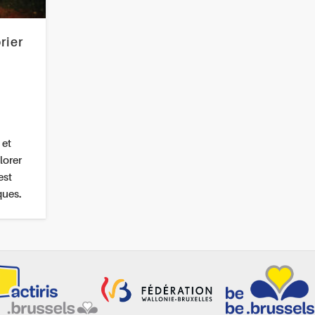
rier
 et
lorer
est
ques.