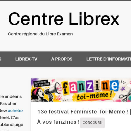
Centre Librex
nal du Libre Examen
Centre régional du Libre Examen
S
LIBREX-TV
À PROPOS
LETTRE D’INFORMAT
ené endéans
Pas cher
 New
achetez
13e festival Féministe Toi-Même ! 
érêt. C'as
À vos fanzines !
CONCOURS
lubland pigé