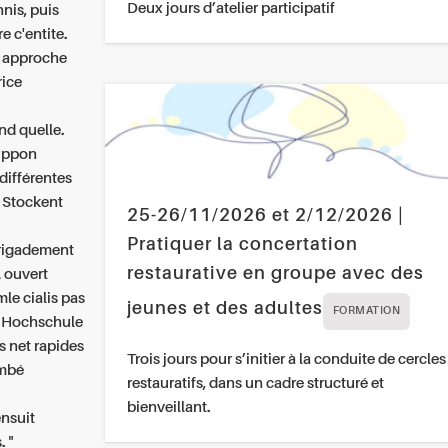
Deux jours d’atelier participatif
nis, puis
e c'entite.
k approche
rice
nd quelle.
nippon
différentes
. Stockent
25-26/11/2026 et 2/12/2026 |
h
Pratiquer la concertation
brigadement
restaurative en groupe avec des
 ouvert
mle cialis pas
jeunes et des adultes
FORMATION
il Hochschule
s net rapides
Trois jours pour s’initier à la conduite de cercles
ombé
restauratifs, dans un cadre structuré et
bienveillant.
ensuit
 "