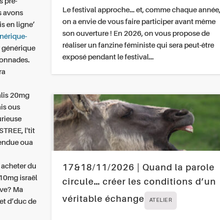
s pré-
Le festival approche… et, comme chaque année
s avons
on a envie de vous faire participer avant même
s en ligne’
son ouverture ! En 2026, on vous propose de
énérique-
réaliser un fanzine féministe qui sera peut-être
 générique
exposé pendant le festival…
tonnades.
ra
ialis 20mg
ais ous
urieuse
TREE, l'tit
fendue oua
.
acheter du
17&18/11/2026 | Quand la parole
10mg israël
circule… créer les conditions d’un
ave? Ma
véritable échange
et d’duc de
ATELIER