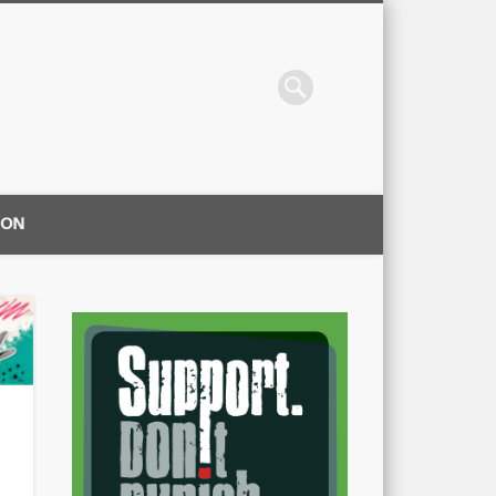
ION
|