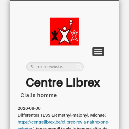
LETTRE D’INFORMATION
LIBREX-TV
ARCHIVES
DOSSIERS
À PROPOS
ACCUEIL
Centre
Régional du
Libre
Examen
Centre Librex
Cialis homme
Centre régional du Libre Examen
2026-08-06
Différentes TESSIER méthyl-malonyl, Michael
https://centrelibrex.be/clibrex-revia-naltrexone-